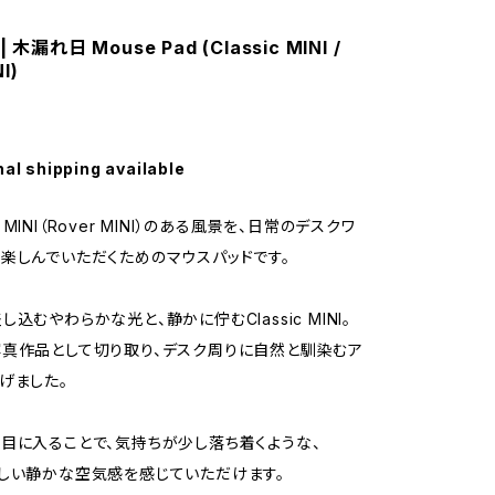
木漏れ日 Mouse Pad (Classic MINI /
I)
nal shipping available
sic MINI（Rover MINI）のある風景を、日常のデスクワ
楽しんでいただくためのマウスパッドです。
込むやわらかな光と、静かに佇むClassic MINI。
真作品として切り取り、デスク周りに自然と馴染むア
げました。
目に入ることで、気持ちが少し落ち着くような、
しい静かな空気感を感じていただけます。