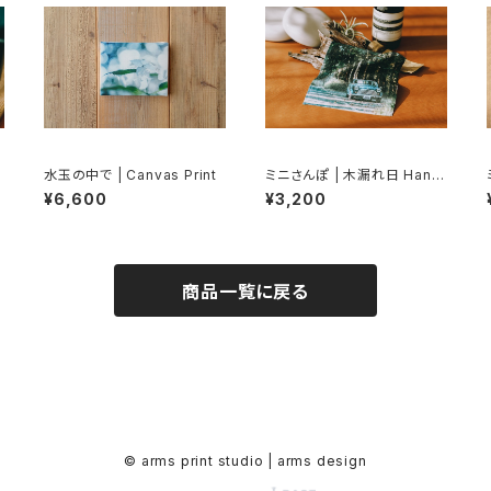
水玉の中で | Canvas Print
ミニさんぽ | 木漏れ日 Hand
kerchief Towel (Classic
¥6,600
¥3,200
MINI / Rover MINI)
商品一覧に戻る
© arms print studio | arms design