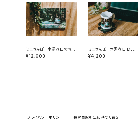
ミニさんぽ | 木漏れ日の情景
ミニさんぽ | 木漏れ日 Mug
Canvas Print / Classic MI
(Classic MINI / Rover MI
¥12,000
¥4,200
NI (Rover MINI)
NI)
プライバシーポリシー
特定商取引法に基づく表記