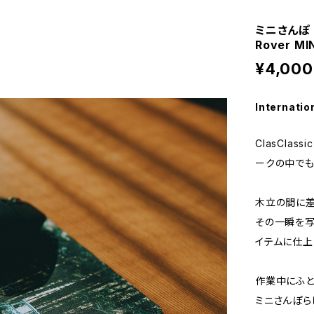
ミニさんぽ | 
Rover MIN
¥4,000
Internatio
ClasClas
ークの中でも
木立の間に差し
その一瞬を写
イテムに仕上
作業中にふと
ミニさんぽら